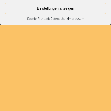
Einstellungen anzeigen
Kontakt
Cookie-Richtlinie
Datenschutz
Impressum
Open
chaty
RECHTLICHES
Datenschutz
Impressum
Cookie-Richtlinie (EU)